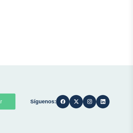
Síguenos:
r