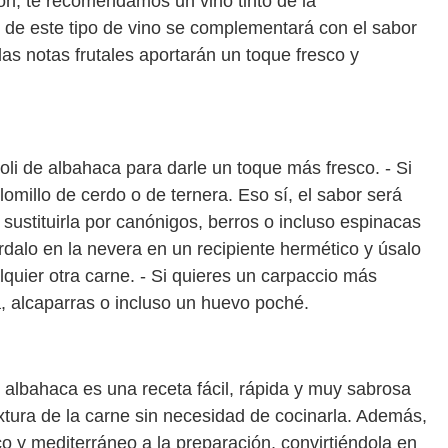
ón, te recomendamos un vino tinto de la
 de este tipo de vino se complementará con el sabor
las notas frutales aportarán un toque fresco y
ioli de albahaca para darle un toque más fresco. - Si
olomillo de cerdo o de ternera. Eso sí, el sabor será
s sustituirla por canónigos, berros o incluso espinacas
árdalo en la nevera en un recipiente hermético y úsalo
uier otra carne. - Si quieres un carpaccio más
fa, alcaparras o incluso un huevo poché.
de albahaca es una receta fácil, rápida y muy sabrosa
textura de la carne sin necesidad de cocinarla. Además,
co y mediterráneo a la preparación, convirtiéndola en