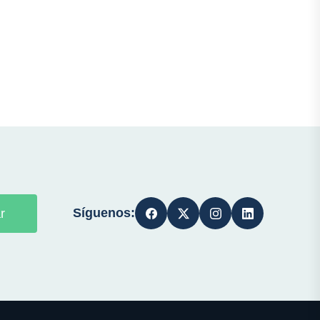
Síguenos:
r