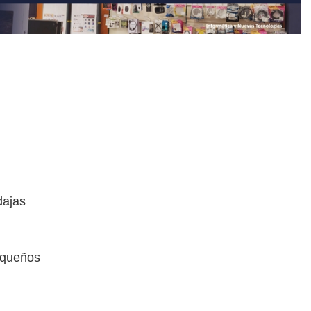
dajas
equeños