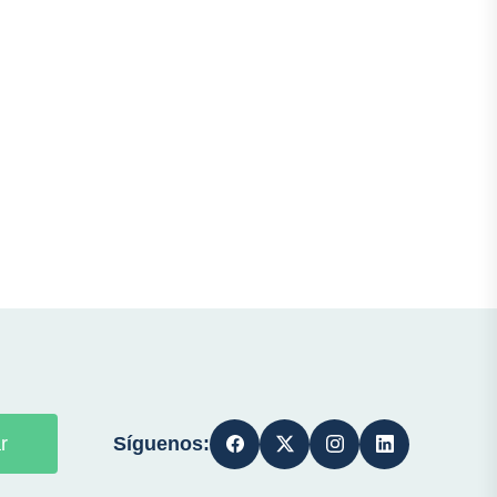
Síguenos:
r